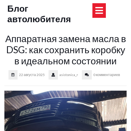
Перейти
Блог
Кнопка
к
содержимому
автолюбителя
Открыт
Аппаратная замена масла в
DSG: как сохранить коробку
в идеальном состоянии
22 августа 2025
asistonica_r
0 комментариев