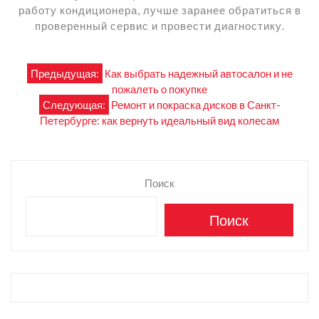
работу кондиционера, лучше заранее обратиться в
проверенный сервис и провести диагностику.
Навигация
Предыдущая:
Как выбрать надежный автосалон и не
пожалеть о покупке
по
Следующая:
Ремонт и покраска дисков в Санкт-
Петербурге: как вернуть идеальный вид колесам
записям
Поиск
Поиск