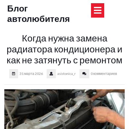
Перейти
Блог
Кнопка
к
содержимому
автолюбителя
Открыт
Когда нужна замена
радиатора кондиционера и
как не затянуть с ремонтом
31 марта 2026
asistonica_r
0 комментариев