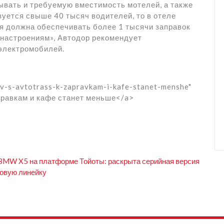
ывать и требуемую вместимость мотелей, а также
зуется свыше 40 тысяч водителей, то в отеле
я должна обеспечивать более 1 тысячи заправок
настроениям», Автодор рекомендует
 электромобилей.
ov-s-avtotrass-k-zapravkam-i-kafe-stanet-menshe"
аправкам и кафе станет меньше</a>
 BMW X5 на платформе Тойоты: раскрыта серийная версия
товую линейку