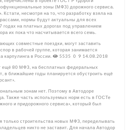
, перечислены в проекте ГОСТ Р «Дороги
гофункциональные зоны (МФЗ) дорожного сервиса.
 Кстати, несмотря на то, что разработку взяла на
рассами, нормы будут актуальны для всех
7 годах на платных дорогах под управлением
ора их пока что насчитывается всего семь.
ающих совместные поездки, могут заставить
спор в рабочей группе, которая занимается
а карпулинга в России.
5535
0
9
14.08.2018
ят ещё 80 МФЗ, на бесплатных федеральных
кт, в ближайшие годы планируется обустроить ещё
рсант».
ональным зонам нет. Поэтому в Автодоре
а. Также часть используемых норм есть в ГОСТе
жного и придорожного сервиса», который был
ся только строительства новых МФЗ, переделывать
ладельцев никто не заставит. Для начала Автодор