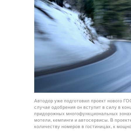
р
a
l
а
m
a
в
s
и
s
т
n
ь
i
k
i
Автодор уже подготовил проект нового ГО
случае одобрения он вступит в силу в кон
придорожных многофункциональных зонах,
мотели, кемпинги и автосервисы. В проекте
количеству номеров в гостиницах, к мощнос