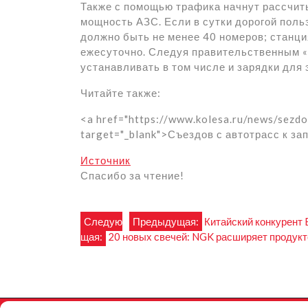
Также с помощью трафика начнут рассчит
мощность АЗС. Если в сутки дорогой поль
должно быть не менее 40 номеров; станци
ежесуточно. Следуя правительственным «
устанавливать в том числе и зарядки для
Читайте также:
<a href="https://www.kolesa.ru/news/sezd
target="_blank">Съездов с автотрасс к з
Источник
Спасибо за чтение!
Навигация
Следую
Предыдущая:
Китайский конкурент
щая:
20 новых свечей: NGK расширяет продук
по
записям