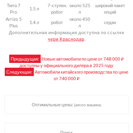
Тигго 7
7-ступен.
около 525
широкий пакет
1.5 л
Pro
робот
л
опций
Arrizo 5
около 450
1.4 л
робот
седан
Plus
л
Дополнительная информация доступна по ссылке
чери Краснодар
.
Навигация
Предыдущая:
Новые автомобили по цене от 748 000 ₽
доступны у официального дилера в 2025 году
по
Следующая:
Автомобили китайского производства по цене
от 740 000 ₽
записям
Оптимальные цены:
.
jaecoo машина
Поиск