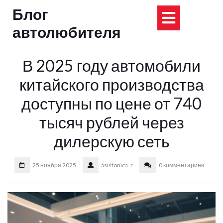
Перейти
Блог
Кнопка
к
содержимому
автолюбителя
Открыт
В 2025 году автомобили
китайского производства
доступны по цене от 740
тысяч рублей через
дилерскую сеть
25 ноября 2025
asistonica_r
0 комментариев