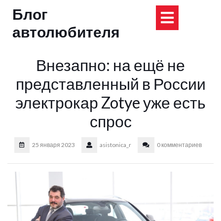
Перейти
Блог
Кнопка
к
содержимому
автолюбителя
Открыт
Внезапно: на ещё не
представленный в России
электрокар Zotye уже есть
спрос
25 января 2023
asistonica_r
0 комментариев