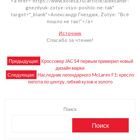
<a href="https://www.kolesa.ru/article/aleksandr-
gnezdyuk-zotye-vsyo-poshlo-ne-tak"
target="_blank">Александр Гнездюк, Zotye: “Всё
пошло не так!”</a>
Источник
Спасибо за чтение!
Навигация
Предыдущая:
Кроссовер JAC S4 первым примерил новый
дизайн марки
по
Следующая:
Наследник легендарного McLaren F1: кресло
пилота по центру, гибкий кузов и золото
записям
Поиск
Поиск