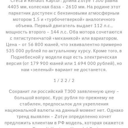
Creta и Renault Kaptur: длина Zotye T300 равна
4405 мм, колесная база – 2610 мм. На родине этот
паркетник доступен с бензиновыми атмосферным
мотором 1.5 и «турбочетверкой» аналогичного
объема. Первый двигатель выдает 112 л.с.,
мощность второго – 144 л.с. Оба мотора сочетаются
с пятиступенчатой «механикой» или вариатором.
Цена – от 56 800 юаней, что эквивалентно примерно
535 000 рублей по актуальному курсу. Кроме того, в
Поднебесной у модели еще есть электрическая
версия (от 179 900 юаней или 1 694 000 рублей), но
нам «зеленый» вариант не достанется.
1
/ 2
2
/ 2
Сохранит ли российский T300 заявленную цену –
большой вопрос. Курс рубля по-прежнему не
стабилен, предпосылок для укрепления
национальной валюты на данный момент нет. Однако
тренд выявлен – Zotye определенно хочет
предложить клиентам в РФ модель, которая окажется