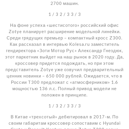
2700 машин.
1
/ 3
2
/ 3
3
/ 3
На фоне успеха «шестисотого» российский офис
Zotye планирует расширение модельной линейки.
Среди грядущих премьер – компактный кросс Z300.
Как рассказал в интервью Kolesa.ru заместитель
гендиректора «Зоти Мотор Рус» Александр Гнездюк,
этот паркетник выйдет на наш рынок в 2020 году. Да,
кроссовер придется подождать, но при этом
представитель Zotye уже озвучил предварительный
ценник новинки – 650 000 рублей. Ожидается, что в
России T300 предложат с «атмосферником» 1.6
мощностью 136 л.с. Полный привод модели не
положен в принципе.
1
/ 3
2
/ 3
3
/ 3
В Китае «трехсотый» дебютировал в 2017-м. По
своим габаритам кроссовер сопоставим с Hyundai