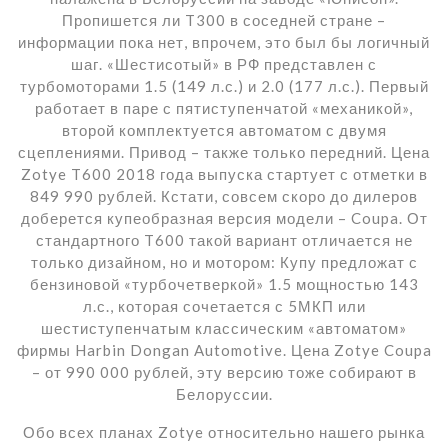
Пропишется ли T300 в соседней стране –
информации пока нет, впрочем, это был бы логичный
шаг. «Шестисотый» в РФ представлен с
турбомоторами 1.5 (149 л.с.) и 2.0 (177 л.с.). Первый
работает в паре с пятиступенчатой «механикой»,
второй комплектуется автоматом с двумя
сцеплениями. Привод – также только передний. Цена
Zotye T600 2018 года выпуска стартует с отметки в
849 990 рублей. Кстати, совсем скоро до дилеров
доберется купеобразная версия модели – Coupa. От
стандартного T600 такой вариант отличается не
только дизайном, но и мотором: Купу предложат с
бензиновой «турбочетверкой» 1.5 мощностью 143
л.с., которая сочетается с 5МКП или
шестиступенчатым классическим «автоматом»
фирмы Harbin Dongan Automotive. Цена Zotye Coupa
– от 990 000 рублей, эту версию тоже собирают в
Белоруссии.
Обо всех планах Zotye относительно нашего рынка