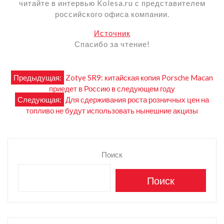
читайте в интервью Kolesa.ru с представителем
российского офиса компании.
Источник
Спасибо за чтение!
Навигация
Предыдущая:
Zotye SR9: китайская копия Porsche Macan
приедет в Россию в следующем году
по
Следующая:
Для сдерживания роста розничных цен на
топливо не будут использовать нынешние акцизы
записям
Поиск
Поиск