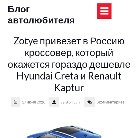
Перейти
Блог
Кнопка
к
содержимому
автолюбителя
Открыт
Zotye привезет в Россию
кроссовер, который
окажется гораздо дешевле
Hyundai Creta и Renault
Kaptur
17 июня 2020
asistonica_r
0 комментариев