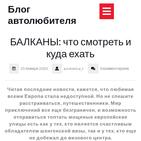
Перейти
Блог
Кнопка
к
содержимому
автолюбителя
Открыт
БАЛКАНЫ: что смотреть и
куда ехать
25 января 2023
asistonica_r
0 комментариев
Читая последние новости, кажется, что любимая
всеми Европа стала недоступной. Но не спешите
расстраиваться, путешественники. Мир
приключений все еще безграничен, и возможность
отправиться топтать мощеные европейские
улицы есть как у тех, кто является счастливым
обладателем шенгенской визы, так и у тех, кто еще
не добежал до визового центра.