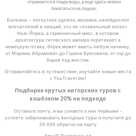
отражается в глади воды, а еще здесь можно
покататься на лодках.
Балканы – лоскутное одеяло, мозаика, калейдоскоп
впечатлений и эмоций, это не «плавильный котел»
Нью-Йорка, а гармоничный микс, в котором
архитектура титовского ампира перетекает в
немецкую готику, бёрек может иметь любую начинку,
от Марины Абрамович до Горана Бреговича, от гор до
баров под мостом.
Отправляйтесь в путешествие, изучайте новые места
с YouTravel.me!
Подборка крутых авторских туров с
кэшбэком 20% на подходе
Оставьте почту, и вы узнаете о них первыми –
успеете забронировать выгодные туры и получите до
20 000 обратно на карту
Email
*
Подписаться