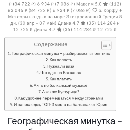
₽
(84 722 ₽)
6 934 ₽
(7 086 ₽)
Максим 5.0
(112)
83 046 ₽
(84 722 ₽)
6 934 ₽
(7 086 ₽)
о. Корфу +
Метеоры+ отдых на море Экскурсионный Греция
8
дн.
(30 апр – 07 май)
Диана 4.7
(35)
114 284 ₽
12 725 ₽
Диана 4.7
(35)
114 284 ₽
12 725 ₽
Содержание
Географическая минутка – разбираемся в понятиях
Как попасть
Нужна ли виза
Что едят на Балканах
Как платить
А что по балканской музыке?
А как же Кустурица?
Как удобнее перемещаться между странами
И напоследок, ТОП-3 места на Балканах от Юрия
Географическая минутка –