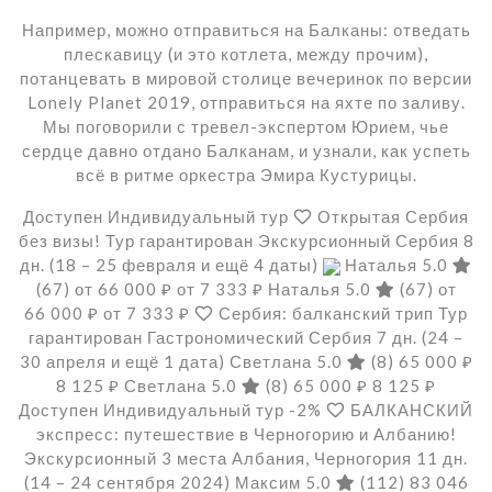
Например, можно отправиться на Балканы: отведать
плескавицу (и это котлета, между прочим),
потанцевать в мировой столице вечеринок по версии
Lonely Planet 2019, отправиться на яхте по заливу.
Мы поговорили с тревел-экспертом Юрием, чье
сердце давно отдано Балканам, и узнали, как успеть
всё в ритме оркестра Эмира Кустурицы.
Доступен Индивидуальный тур
Открытая Сербия
без визы! Тур гарантирован Экскурсионный Сербия
8
дн.
(18 – 25 февраля и ещё 4 даты)
Наталья 5.0
(67)
от 66 000 ₽
от 7 333 ₽
Наталья 5.0
(67)
от
66 000 ₽
от 7 333 ₽
Сербия: балканский трип Тур
гарантирован Гастрономический Сербия
7 дн.
(24 –
30 апреля и ещё 1 дата)
Светлана 5.0
(8)
65 000 ₽
8 125 ₽
Светлана 5.0
(8)
65 000 ₽
8 125 ₽
Доступен Индивидуальный тур
-2%
БАЛКАНСКИЙ
экспресс: путешествие в Черногорию и Албанию!
Экскурсионный 3 места Албания, Черногория
11 дн.
(14 – 24 сентября 2024)
Максим 5.0
(112)
83 046