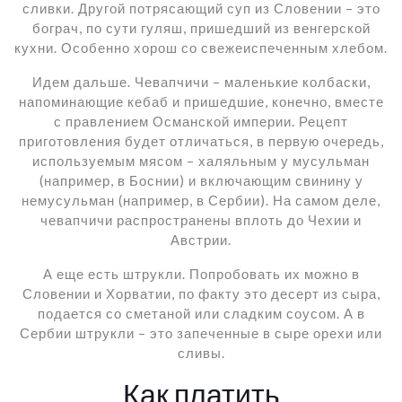
сливки. Другой потрясающий суп из Словении – это
бограч, по сути гуляш, пришедший из венгерской
кухни. Особенно хорош со свежеиспеченным хлебом.
Идем дальше. Чевапчичи – маленькие колбаски,
напоминающие кебаб и пришедшие, конечно, вместе
с правлением Османской империи. Рецепт
приготовления будет отличаться, в первую очередь,
используемым мясом – халяльным у мусульман
(например, в Боснии) и включающим свинину у
немусульман (например, в Сербии). На самом деле,
чевапчичи распространены вплоть до Чехии и
Австрии.
А еще есть штрукли. Попробовать их можно в
Словении и Хорватии, по факту это десерт из сыра,
подается со сметаной или сладким соусом. А в
Сербии штрукли – это запеченные в сыре орехи или
сливы.
Как платить