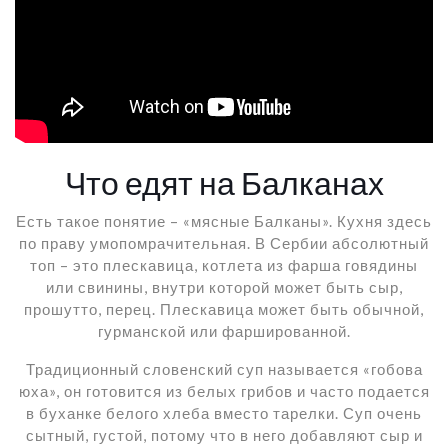
Что едят на Балканах
Есть такое понятие – «мясные Балканы». Кухня здесь
по праву умопомрачительная. В Сербии абсолютный
топ – это плескавица, котлета из фарша говядины
или свинины, внутри которой может быть сыр,
прошутто, перец. Плескавица может быть обычной,
гурманской или фаршированной.
Традиционный словенский суп называется «гобова
юха», он готовится из белых грибов и часто подается
в буханке белого хлеба вместо тарелки. Суп очень
сытный, густой, потому что в него добавляют сыр и