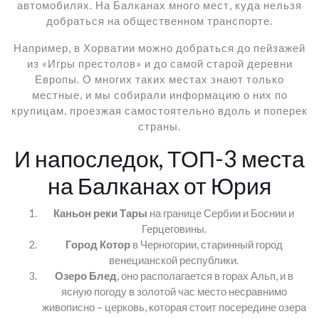
автомобилях. На Балканах много мест, куда нельзя
добраться на общественном транспорте.
Например, в Хорватии можно добраться до пейзажей
из «Игры престолов» и до самой старой деревни
Европы. О многих таких местах знают только
местные, и мы собирали информацию о них по
крупицам, проезжая самостоятельно вдоль и поперек
страны.
И напоследок, ТОП-3 места
на Балканах от Юрия
Каньон реки Тары
на границе Сербии и Боснии и
Герцеговины.
Город Котор
в Черногории, старинный город
венецианской республики.
Озеро Блед
, оно располагается в горах Альп, и в
ясную погоду в золотой час место несравнимо
живописно – церковь, которая стоит посередине озера