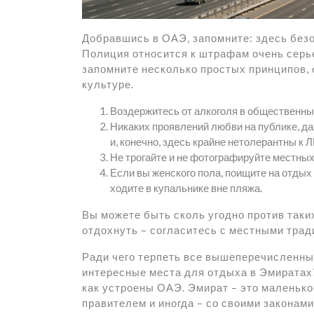
Добравшись в ОАЭ, запомните: здесь безо
Полиция относится к штрафам очень серье
запомните несколько простых принципов,
культуре.
Воздержитесь от алкоголя в общественны
Никаких проявлений любви на публике, д
и, конечно, здесь крайне нетолерантны к Л
Не трогайте и не фотографируйте местных
Если вы женского пола, поищите на отдых
ходите в купальнике вне пляжа.
Вы можете быть сколь угодно против таких
отдохнуть – согласитесь с местными трад
Ради чего терпеть все вышеперечисленные
интересные места для отдыха в Эмиратах?
как устроены ОАЭ. Эмират – это маленько
правителем и иногда – со своими законами