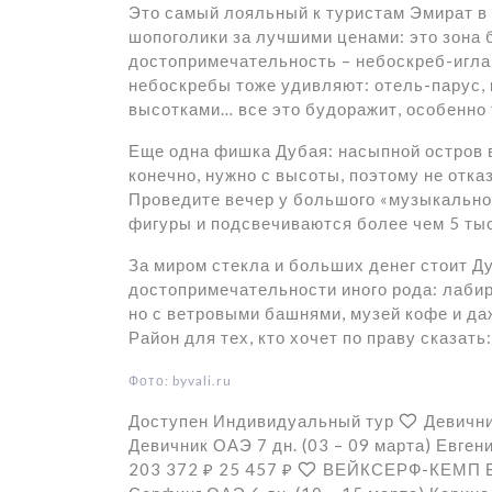
Это самый лояльный к туристам Эмират в
шопоголики за лучшими ценами: это зона
достопримечательность – небоскреб-игла
небоскребы тоже удивляют: отель-парус,
высотками… все это будоражит, особенно 
Еще одна фишка Дубая: насыпной остров 
конечно, нужно с высоты, поэтому не отка
Проведите вечер у большого «музыкально
фигуры и подсвечиваются более чем 5 ты
За миром стекла и больших денег стоит Д
достопримечательности иного рода: лабир
но с ветровыми башнями, музей кофе и да
Район для тех, кто хочет по праву сказат
Фото: byvali.ru
Доступен Индивидуальный тур
Девични
Девичник ОАЭ
7 дн.
(03 – 09 марта)
Евген
203 372 ₽
25 457 ₽
ВЕЙКСЕРФ-КЕМП В 