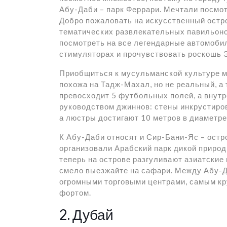
Абу-Даби – парк Феррари. Мечтали посмо
Добро пожаловать на искусственный остро
тематических развлекательных павильонов
посмотреть на все легендарные автомобил
стимуляторах и прочувствовать роскошь 
Приобщиться к мусульманской культуре м
похожа на Тадж-Махал, но не реальный, а
превосходит 5 футбольных полей, а внутр
руководством джиннов: стены инкрустиров
а люстры достигают 10 метров в диаметре
К Абу-Даби относят и Сир-Бани-Яс – остро
организовали Арабский парк дикой природ
теперь на острове разгуливают азиатские 
смело выезжайте на сафари. Между Абу-Д
огромными торговыми центрами, самым кр
фортом.
2. Дубай