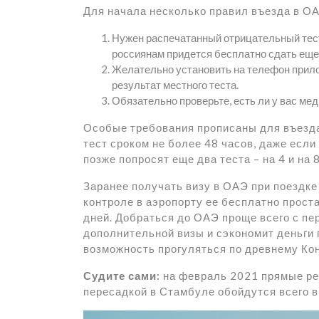
Для начала несколько правил въезда в ОА
Нужен распечатанный отрицательный тест 
россиянам придется бесплатно сдать еще
Желательно установить на телефон прило
результат местного теста.
Обязательно проверьте, есть ли у вас мед
Особые требования прописаны для въезда
тест сроком не более 48 часов, даже если
позже попросят еще два теста – на 4 и на 
Заранее получать визу в ОАЭ при поездке 
контроле в аэропорту ее бесплатно прост
дней. Добраться до ОАЭ проще всего с пе
дополнительной визы и сэкономит деньги 
возможность прогуляться по древнему Ко
Судите сами:
на февраль 2021 прямые рей
пересадкой в Стамбуле обойдутся всего в