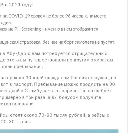
Э в 2021 году:
на COVID-19 сроком не более 96 часов, а на месте
 один.
жение PH Screening – именно в нем отобразится
ицинская страховка: без нее на борт самолета не пустят.
 в Абу-Даби: вам потребуется отрицательный
 до этого вы путешествовали по другим эмиратам,
8 день пребывания.
на срок до 30 дней гражданам России не нужно, на
авят в паспорт. Пребывание можно продлить на 30
ресадкой в Стамбуле: этот вариант не потребует
примерно в три раза, а вы бонусом получите
нстантинополю.
сы стоят около 70-80 тысяч рублей, а рейсы с
 20-30 тысяч.