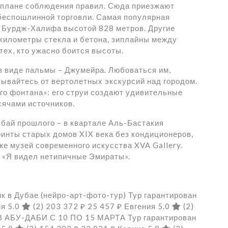
 плане соблюдения правил. Сюда приезжают
 беспошлинной торговли. Самая популярная
 Бурдж-Халифа высотой 828 метров. Другие
 километры стекла и бетона, зиплайны между
тех, кто ужасно боится высоты.
в виде пальмы – Джумейра. Любоваться им,
зывайтесь от вертолетных экскурсий над городом.
го фонтана»: его струи создают удивительные
сячами источников.
убай прошлого – в квартале Аль-Бастакия
инты старых домов XIX века без кондиционеров,
же музей современного искусства XVA Gallery.
ь: «Я видел нетипичные Эмираты».
к в Дубае (нейро-арт-фото-тур) Тур гарантирован
ия 5.0
(2)
203 372 ₽
25 457 ₽
Евгения 5.0
(2)
АБУ-ДАБИ С 10 ПО 15 МАРТА Тур гарантирован