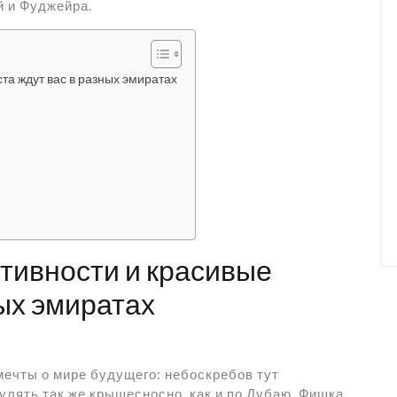
й и Фуджейра.
та ждут вас в разных эмиратах
ктивности и красивые
ных эмиратах
мечты о мире будущего: небоскребов тут
улять так же крышесносно, как и по Дубаю. Фишка