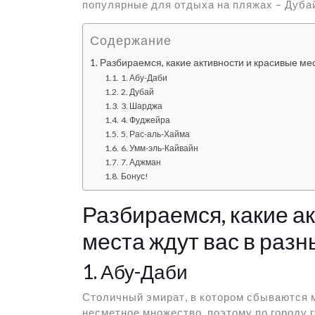
популярные для отдыха на пляжах – Дуба
Содержание
Разбираемся, какие активности и красивые мес
1. Абу-Даби
2. Дубай
3. Шарджа
4. Фуджейра
5. Рас-аль-Хайма
6. Умм-эль-Кайвайн
7. Аджман
Бонус!
Разбираемся, какие а
места ждут вас в раз
1. Абу-Даби
Столичный эмират, в котором сбываются 
несметное множество, поэтому по городу г