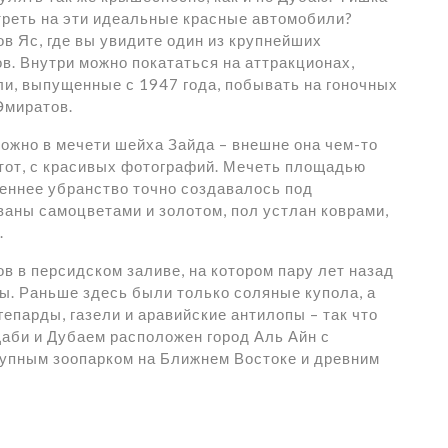
треть на эти идеальные красные автомобили?
в Яс, где вы увидите один из крупнейших
. Внутри можно покататься на аттракционах,
и, выпущенные с 1947 года, побывать на гоночных
Эмиратов.
ожно в мечети шейха Зайда – внешне она чем-то
 тот, с красивых фотографий. Мечеть площадью
еннее убранство точно создавалось под
аны самоцветами и золотом, пол устлан коврами,
.
в в персидском заливе, на котором пару лет назад
ы. Раньше здесь были только соляные купола, а
гепарды, газели и аравийские антилопы – так что
аби и Дубаем расположен город Аль Айн с
упным зоопарком на Ближнем Востоке и древним