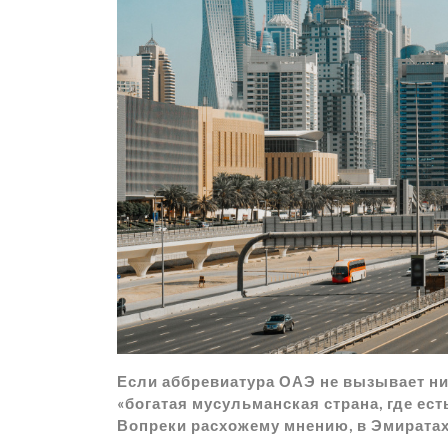
р
a
l
а
m
a
в
s
и
s
т
n
ь
i
k
i
Если аббревиатура ОАЭ не вызывает ни
«богатая мусульманская страна, где есть
Вопреки расхожему мнению, в Эмиратах 