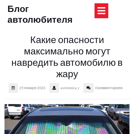
Перейти
Блог
Кнопка
к
содержимому
автолюбителя
Открыт
Какие опасности
максимально могут
навредить автомобилю в
жару
25 января 2023
asistonica_r
0 комментариев