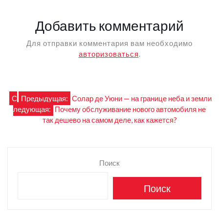
Добавить комментарий
Для отправки комментария вам необходимо
авторизоваться
.
Навигация
С
Предыдущая:
Солар де Уюни — на границе неба и земли
ледующая:
Почему обслуживание нового автомобиля не
по
так дешево на самом деле, как кажется?
записям
Поиск
Поиск