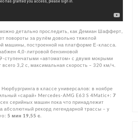
можно детально проследить, как Демиан Шафферт,
ет повороты за рулём довольно тяжелой
кой машины, построенной на платформе Е-класса.
набжен 4,0-литровой бензиновой
и 9-ступенчатыми «автоматом» с двумя мокрыми
 всего 3,2 с, максимальная скорость – 320 км/ч.
 Нюрбургринга в классе универсалов: в ноябре
сильный «сарай» Mercedes-AMG E63 S 4Matic+:
7
всех серийных машин пока что принадлежит
, а абсолютный рекорд легендарной трассы – у
vo:
5 мин 19,55 с
.