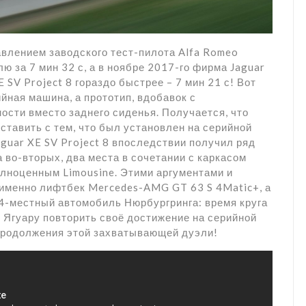
равлением заводского тест-пилота Alfa Romeo
 за 7 мин 32 с, а в ноябре 2017-го фирма Jaguar
 SV Project 8 гораздо быстрее – 7 мин 21 с! Вот
ийная машина, а прототип, вдобавок с
ости вместо заднего сиденья. Получается, что
ставить с тем, что был установлен на серийной
aguar XE SV Project 8 впоследствии получил ряд
а во-вторых, два места в сочетании с каркасом
олноценным Limousine. Этими аргументами и
 именно лифтбек Mercedes-AMG GT 63 S 4Matic+, а
 4-местный автомобиль Нюрбургринга: время круга
т Ягуару повторить своё достижение на серийной
продолжения этой захватывающей дуэли!