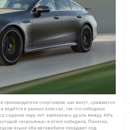
и производители спорткаров, как могут, сражаются
ба ведётся в разных классах, так что победных
се седанов пару лет завязалась дуэль между Alfa
 которой «итальянка» в итоге победила. Понятно,
емецком языке оба автомобиля попадают под