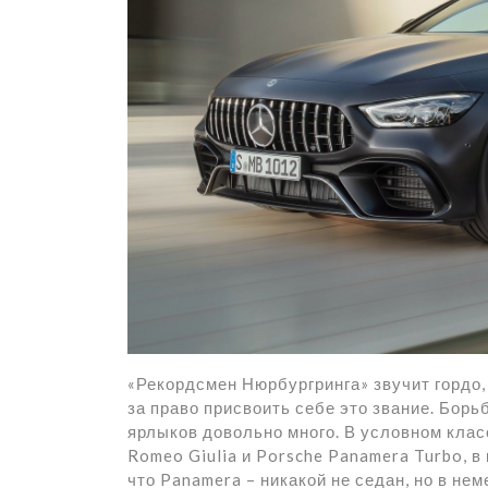
р
a
l
а
m
a
в
s
и
s
т
n
ь
i
k
i
«Рекордсмен Нюрбургринга» звучит гордо, 
за право присвоить себе это звание. Борь
ярлыков довольно много. В условном клас
Romeo Giulia и Porsche Panamera Turbo, в
что Panamera – никакой не седан, но в н