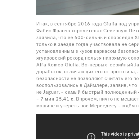
Итак, в сентябре 2016 года Giulia под уп
Фабио Франча «пролетела» Северную Петлю
заявила, что её 600-сильный спорседан XE
только в заезде тогда участвовала не сер
установленным в кузов каркасом безопасн
ягуаровский рекорд нельзя напрямую сопо
Alfa Romeo Giulia. Во-первых, серийный J
доработок, отличающих его от прототипа, 
безопасности не позволяют считать его п
воспользовались в Даймлере, заявив, что
не Jaguar, – самый быстрый полноценный
–
7 мин 25,41 с
. Впрочем, ничто не мешае
машине и утереть нос Мерседесу – ждём 