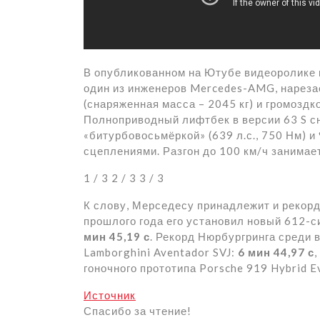
В опубликованном на Ютубе видеоролике 
один из инженеров Mercedes-AMG, нареза
(снаряженная масса – 2045 кг) и громозд
Полноприводный лифтбек в версии 63 S с
«битурбовосьмёркой» (639 л.с., 750 Нм) 
сцеплениями. Разгон до 100 км/ч занимает
1
/ 3
2
/ 3
3
/ 3
К слову, Мерседесу принадлежит и рекорд
прошлого года его установил новый 612-
мин 45,19 с
. Рекорд Нюрбургринга среди 
Lamborghini Aventador SVJ:
6 мин 44,97 с
гоночного прототипа Porsche 919 Hybrid E
Источник
Спасибо за чтение!