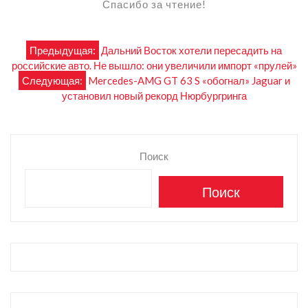
Спасибо за чтение!
Навигация
Предыдущая:
Дальний Восток хотели пересадить на
российские авто. Не вышло: они увеличили импорт «прулей»
по
Следующая:
Mercedes-AMG GT 63 S «обогнал» Jaguar и
установил новый рекорд Нюрбургринга
записям
Поиск
Поиск