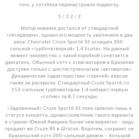
того, у хэтчбека перенастроили подвеску.
1
/ 2
2
/ 2
Мотор новинке достался от стандартной
«пятидверки», однако его мощность увеличили в два
раза: Chevrolet Cruze Sport6 SS оснащен 300-
сильной «турбочетверкой» 1.4 Ecotec. На данный
момент неизвестно, с какой коробкой сочетается
двигатель. Обычный хэтч с этим мотором в Бразилии
доступен только с шестиступенчатым «автоматом».
Динамические характеристики «горячей» версии
также не раскрыли. Стандартный Cruze Sport6 со
153-сильным турбомотором 1.4 наберет первую
«сотню» за 8,7 секунды.
«Заряженный» Cruze Sport6 SS пока заявлен лишь в
статусе концепта, однако появление такого варианта
в странах Южной Америке более чем вероятно – ведь
продают же Cruze RS в Штатах. Впрочем, сохранит ли
бразильский хэтч 300-сильный движок – большой