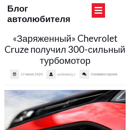
Перейти
Блог
Кнопка
к
содержимому
автолюбителя
Открыт
«Заряженный» Chevrolet
Cruze получил 300-сильный
турбомотор
17 июня 2020
asistonica_r
0 комментариев