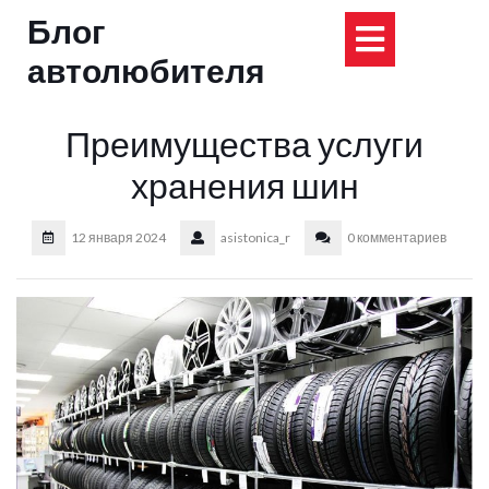
Перейти
Блог
Кнопка
к
содержимому
автолюбителя
Открыт
Преимущества услуги
хранения шин
12 января 2024
asistonica_r
0 комментариев