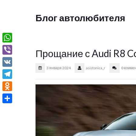
Перейти
к
Блог автолюбителя
содержимому
W
Прощание с Audi R8 
h
V
a
3 января 2024
asistonica_r
0 комме
i
V
t
b
K
T
s
e
e
A
O
r
l
p
d
О
e
p
n
т
g
o
п
r
k