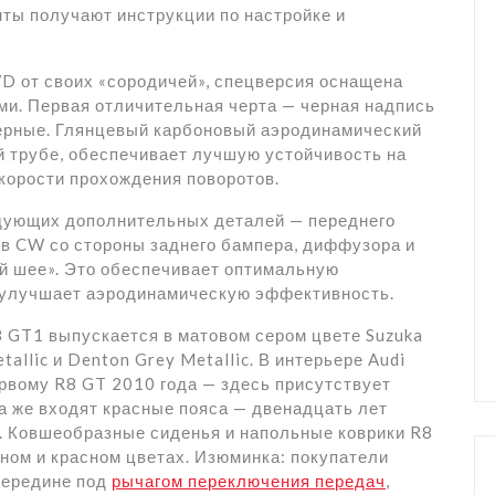
нты получают инструкции по настройке и
D от своих «сородичей», спецверсия оснащена
и. Первая отличительная черта — черная надпись
ерные. Глянцевый карбоновый аэродинамический
й трубе, обеспечивает лучшую устойчивость на
скорости прохождения поворотов.
едующих дополнительных деталей — переднего
ов CW со стороны заднего бампера, диффузора и
ой шее». Это обеспечивает оптимальную
, улучшает аэродинамическую эффективность.
8 GT1 выпускается в матовом сером цвете Suzuka
tallic и Denton Grey Metallic. В интерьере Audi
рвому R8 GT 2010 года — здесь присутствует
да же входят красные пояса — двенадцать лет
T. Ковшеобразные сиденья и напольные коврики R8
ном и красном цветах. Изюминка: покупатели
середине под
рычагом переключения передач
,