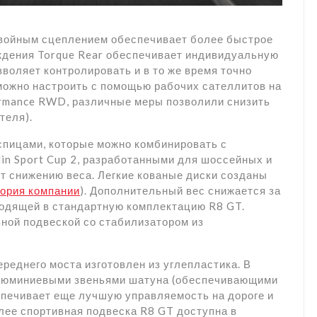
двойным сцеплением обеспечивает более быстрое
ждения Torque Rear обеспечивает индивидуальную
зволяет контролировать и в то же время точно
можно настроить с помощью рабочих сателлитов на
ormance RWD, различные меры позволили снизить
теля).
пицами, которые можно комбинировать с
n Sport Cup 2, разработанными для шоссейных и
т снижению веса. Легкие кованые диски созданы
тория компании
). Дополнительный вес снижается за
ходящей в стандартную комплектацию R8 GT.
ной подвеской со стабилизатором из
реднего моста изготовлен из углепластика. В
люминиевыми звеньями шатуна (обеспечивающими
еспечивает еще лучшую управляемость на дороге и
лее спортивная подвеска R8 GT доступна в