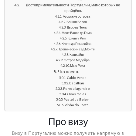
Достопримечательности Португалии, мимо которых не
пройдёшь
Азорские острова
Башня Белен
Дворец Пена
Мост Васко да Гама
Кришту Рей
Кинта да Регалейра
Тропический сад Монте
Кашкайш
Остров Мадейра
Мыс Рока
Что поесть
Caldo Verde
Bacalhau
Polvo a lagareiro
Ovos moles
Pastel de Belem
Vinho do Porto
Про визу
Визу в Португалию можно получить напрямую в