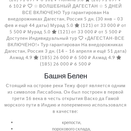
6 102 ₽
☆ ВОЛШЕБНЫЙ ДАГЕСТАН ☆ 5 ДНЕЙ
ВСЕ ВКЛЮЧЕНО Тур гарантирован На
внедорожниках Дагестан, Россия
5 дн.
(30 янв – 03
фев и ещё 44 даты)
Мурад 5.0
(121)
от 33 000 ₽
от
5 500 ₽
Мурад 5.0
(121)
от 33 000 ₽
от 5 500 ₽
Доступен Индивидуальный тур
«ДАГЕСТАН-ВСЕ
ВКЛЮЧЕНО!» Тур гарантирован На внедорожниках
Дагестан, Россия
3 дн.
(14 – 16 апреля и ещё 51 дата)
Ахмад 4.9
(185)
26 000 ₽
6 500 ₽
Ахмад 4.9
(185)
26 000 ₽
6 500 ₽
Башня Белен
Стоящий на острове реки Тежу форт является одним
из символов Лиссабона. Он был построен в первой
трети 16 века в честь открытия Васко да Гамой
морского пути в Индию и попеременно использовался
в качестве:
крепости,
порохового склада,