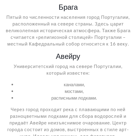
Брага
Пятый по численности населения город Португалии,
расположенный на севере страны. Здесь царит
великолепная историческая атмосфера. Также Брага
считается «религиозной столицей» Португалии –
местный Кафедральный собор относится к 16 веку.
Авейру
Университетский город на севере Португалии,
который известен:
каналами,
мостами,
расписными лодками.
Через город проходит река с плавающими по ней
разноцветными лодками для сбора водорослей и
придаёт Авейре неизъяснимое очарование. Центр
города состоит из домов, выстроенных в стиле арт-
нуво. Идеальная мишень для фототуров.