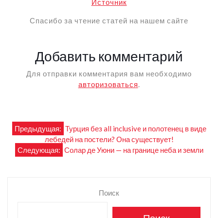
Источник
Спасибо за чтение статей на нашем сайте
Добавить комментарий
Для отправки комментария вам необходимо
авторизоваться
.
Навигация
Предыдущая:
Турция без all inclusive и полотенец в виде
лебедей на постели? Она существует!
по
Следующая:
Солар де Уюни — на границе неба и земли
записям
Поиск
Поиск