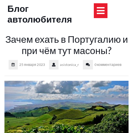
Перейти
Блог
Кнопка
к
содержимому
автолюбителя
Открыт
Зачем ехать в Португалию и
при чём тут масоны?
25 января 2023
asistonica_r
0 комментариев