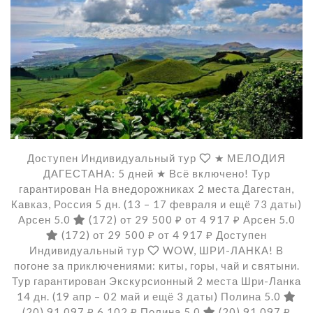
Доступен Индивидуальный тур
★ МЕЛОДИЯ
ДАГЕСТАНА: 5 дней ★ Всё включено! Тур
гарантирован На внедорожниках 2 места Дагестан,
Кавказ, Россия
5 дн.
(13 – 17 февраля и ещё 73 даты)
Арсен 5.0
(172)
от 29 500 ₽
от 4 917 ₽
Арсен 5.0
(172)
от 29 500 ₽
от 4 917 ₽
Доступен
Индивидуальный тур
WOW, ШРИ-ЛАНКА! В
погоне за приключениями: киты, горы, чай и святыни.
Тур гарантирован Экскурсионный 2 места Шри-Ланка
14 дн.
(19 апр – 02 май и ещё 3 даты)
Полина 5.0
(20)
91 097 ₽
6 102 ₽
Полина 5.0
(20)
91 097 ₽