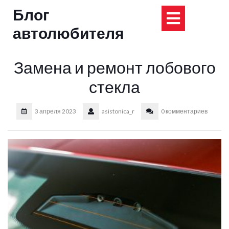
Перейти
Блог
Кнопка
к
содержимому
автолюбителя
Открыт
Замена и ремонт лобового
стекла
3 апреля 2023
asistonica_r
0 комментариев